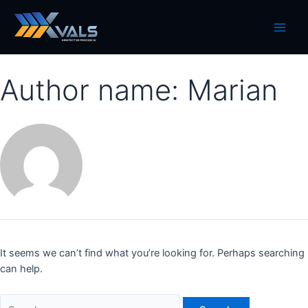
Skip
to
Main
content
Men
Author name: Marian
It seems we can’t find what you’re looking for. Perhaps searching
can help.
Search